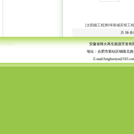
[太阳能工程]蚌埠珠城宾馆工
共
16
条
沼气模具
安徽省烽火再生能源开发有
地址：合肥市新站区铜陵北路烽火工业园
E-mail:fenghuotyn@16