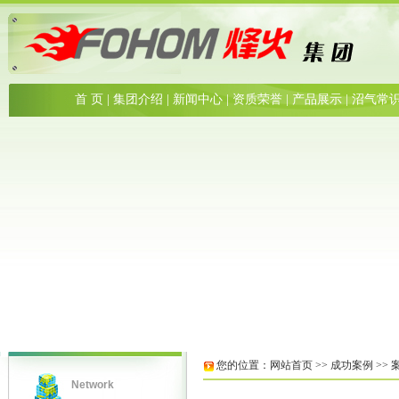
首 页
|
集团介绍
|
新闻中心
|
资质荣誉
|
产品展示
|
沼气常
沼
气
模
具
您的位置：
网站首页
>>
成功案例
>>
Network